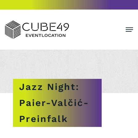
Jazz Night:
Paier-Valčić-
Preinfalk