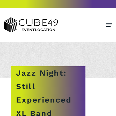
Jazz Night:
Still
Experienced
XL Band