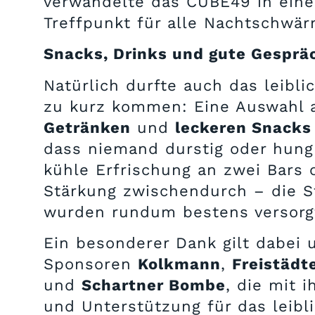
verwandelte das CUBE49 in eine
Treffpunkt für alle Nachtschwä
Snacks, Drinks und gute Gesprä
Natürlich durfte auch das leibli
zu kurz kommen: Eine Auswahl
Getränken
und
leckeren Snacks
dass niemand durstig oder hungr
kühle Erfrischung an zwei Bars 
Stärkung zwischendurch – die 
wurden rundum bestens versorg
Ein besonderer Dank gilt dabei 
Sponsoren
Kolkmann
,
Freistädte
und
Schartner Bombe
, die mit 
und Unterstützung für das leibl