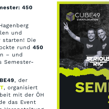
emester: 450
 Hagenberg
elen und
starten! Die
ockte rund
450
n – und
s Semester-
BE49
, der
IT
, organisiert
beit mit der ÖH
e das Event