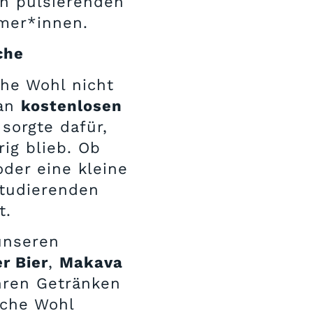
n pulsierenden
rmer*innen.
che
che Wohl nicht
 an
kostenlosen
sorgte dafür,
ig blieb. Ob
oder eine kleine
Studierenden
t.
unseren
r Bier
,
Makava
ihren Getränken
iche Wohl