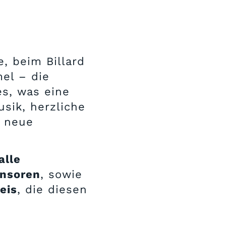
.
e, beim Billard
el – die
es, was eine
usik, herzliche
e neue
alle
onsoren
, sowie
eis
, die diesen