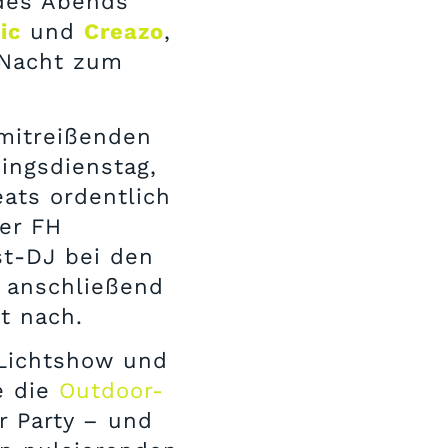
des Abends
ic
und
Creazo
,
e Nacht zum
 mitreißenden
hingsdienstag,
ats ordentlich
der FH
t-DJ bei den
e anschließend
t nach.
Lichtshow und
e die
Outdoor-
 Party – und