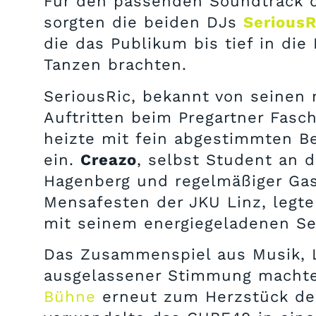
Für den passenden Soundtrack 
sorgten die beiden DJs
SeriousR
die das Publikum bis tief in di
Tanzen brachten.
SeriousRic, bekannt von seinen
Auftritten beim Pregartner Fasc
heizte mit fein abgestimmten Be
ein.
Creazo
, selbst Student an 
Hagenberg und regelmäßiger Gas
Mensafesten der JKU Linz, legt
mit seinem energiegeladenen Se
Das Zusammenspiel aus Musik, 
ausgelassener Stimmung macht
Bühne
erneut zum Herzstück der