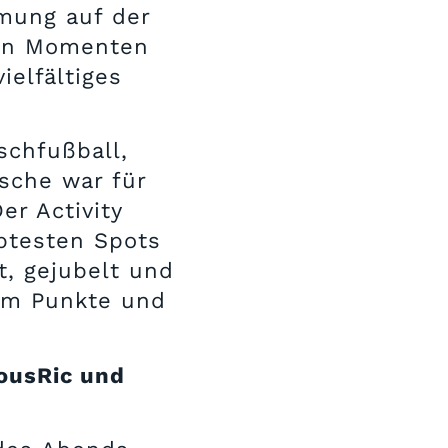
mmung auf der
hen Momenten
ielfältiges
schfußball,
tsche war für
r Activity
btesten Spots
, gejubelt und
um Punkte und
iousRic und