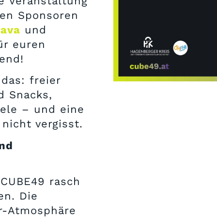
e Veranstaltung
gen Sponsoren
ava
und
ür euren
end!
das: freier
d Snacks,
ele – und eine
nicht vergisst.
und
s CUBE49 rasch
en. Die
ar-Atmosphäre