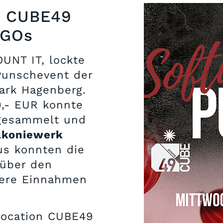
m CUBE49
NGOs
UNT IT, lockte
Punschevent der
ark Hagenberg.
0,- EUR konnte
 gesammelt und
akoniewerk
us konnten die
 über den
tere Einnahmen
location CUBE49