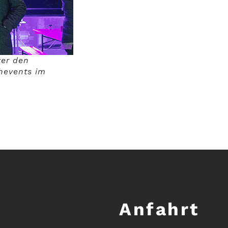
ter den
hevents im
Anfahrt