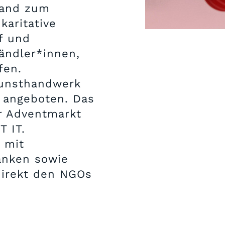
hand zum
karitative
f und
ändler*innen,
fen.
Kunsthandwerk
 angeboten. Das
r Adventmarkt
T IT.
 mit
änken sowie
direkt den NGOs